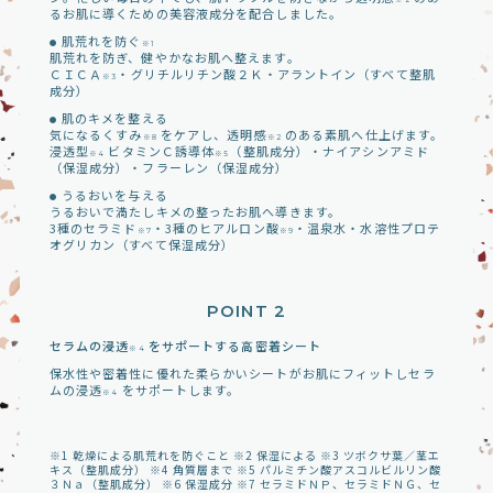
※2
るお肌に導くための美容液成分を配合しました。
肌荒れを防ぐ
●
※1
肌荒れを防ぎ、健やかなお肌へ整えます。
ＣＩＣＡ
・グリチルリチン酸２Ｋ・アラントイン（すべて整肌
※3
成分）
肌のキメを整える
●
気になるくすみ
をケアし、透明感
のある素肌へ仕上げます。
※8
※2
浸透型
ビタミンＣ誘導体
（整肌成分）・ナイアシンアミド
※4
※5
（保湿成分）・フラーレン（保湿成分）
うるおいを与える
●
うるおいで満たしキメの整ったお肌へ導きます。
3種のセラミド
・3種のヒアルロン酸
・温泉水・水溶性プロテ
※7
※9
オグリカン（すべて保湿成分）
POINT 2
セラムの浸透
をサポートする高密着シート
※4
保水性や密着性に優れた柔らかいシートがお肌にフィットしセラ
ムの浸透
をサポートします。
※4
※1 乾燥による肌荒れを防ぐこと ※2 保湿による ※3 ツボクサ葉／茎エ
キス（整肌成分） ※4 角質層まで ※5 パルミチン酸アスコルビルリン酸
３Ｎａ（整肌成分） ※6 保湿成分 ※7 セラミドＮＰ、セラミドＮＧ、セ