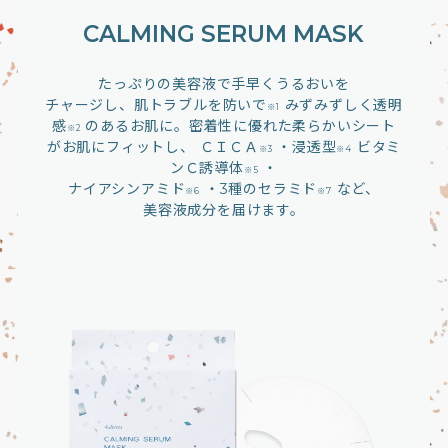
CALMING SERUM MASK
たっぷりの美容液で手早くうるおいを
チャージし、
肌トラブルを防いで
みずみずしく透明
※1
感
のあるお肌に。
密着性に優れた柔らかいシート
※2
がお肌にフィットし、
ＣＩＣＡ
・浸透型
ビタミ
※3
※4
ンＣ誘導体
・
※5
ナイアシンアミド
・3種のセラミド
など、
※6
※7
美容液成分を届けます。