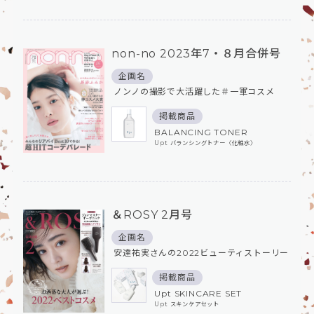
non-no 2023年7・８月合併号
企画名
ノンノの撮影で大活躍した＃一軍コスメ
掲載商品
BALANCING TONER
Upt バランシングトナー〈化粧⽔〉
＆ROSY 2月号
企画名
安達祐実さんの2022ビューティストーリー
掲載商品
Upt SKINCARE SET
Upt スキンケアセット