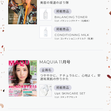
美容の坂道のぼり隊
掲載商品
BALANCING TONER
Upt バランシングトナー〈化粧⽔〉
掲載商品
CONDITIONING MILK
Upt コンディショニングミルク〈乳液〉
MAQUIA 11月号
企画名
つややかに、ナチュラルに、心地よく。安
達祐実肌の作りかた
掲載商品
Upt SKINCARE SET
Upt スキンケアセット