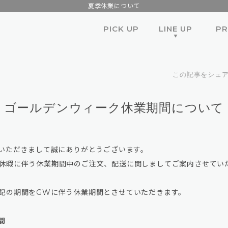
夏季休業について
PICK UP
LINE UP
P
ALL
COSMETICS
この記事をシェ
SKINCARE
ゴールデンウィーク休業期間について
SET
SUBSCRIPTION
用いただきまして誠にありがとうございます。
休暇に伴う休業期間中のご注文、配送に関しましてご案内させてい
記の期間をGWに伴う休業期間とさせていただきます。
間